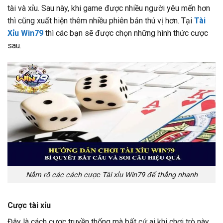
tài và xỉu. Sau này, khi game được nhiều người yêu mến hơn
thì cũng xuất hiện thêm nhiều phiên bản thú vị hơn. Tại
Tài
Xỉu Win79
thì các bạn sẽ được chọn những hình thức cược
sau.
Nắm rõ các cách cược Tài xỉu Win79 để thắng nhanh
Cược tài xỉu
Đây là cách cược truyền thống mà bất cứ ai khi chơi trò này