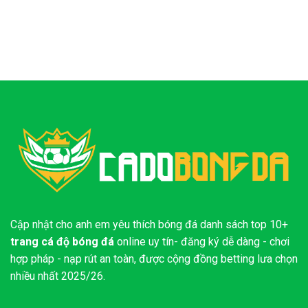
Cập nhật cho anh em yêu thích bóng đá danh sách top 10+
trang cá độ bóng đá
online uy tín- đăng ký dễ dàng - chơi
hợp pháp - nạp rút an toàn, được cộng đồng betting lưa chọn
nhiều nhất 2025/26.