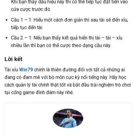
Khi bạn thấy dấu hiệu này thì có thể tiếp tục đặt tiền vào
cửa cược trước đó.
Cầu 1 – 1: Hiểu một cách đơn giản thì sau tài sẽ đến xỉu,
tiếp tục đến tài.
Cầu 2 – 1: Nếu bạn thấy kết quả hiển thị tài – tài – xỉu
nhiều lần thì bạn có thể cược theo dạng cầu này.
Lời kết
Tài xỉu
Win79
chính là thiên đường đối với tất cả những ai
đang có đam mê với bộ môn cực kỳ nổi tiếng này. Hãy học
cách quản lý tài chính thật tốt và bắt đầu trải nghiệm trò chơi
tại cổng game đình đám này nhé.