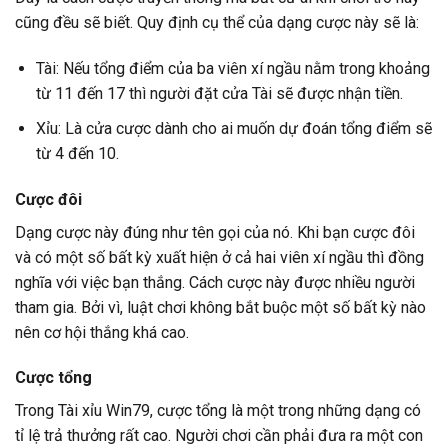
cũng đều sẽ biết. Quy định cụ thể của dạng cược này sẽ là:
Tài: Nếu tổng điểm của ba viên xí ngầu nằm trong khoảng
từ 11 đến 17 thì người đặt cửa Tài sẽ được nhận tiền.
Xỉu: Là cửa cược dành cho ai muốn dự đoán tổng điểm sẽ
từ 4 đến 10.
Cược đôi
Dạng cược này đúng như tên gọi của nó. Khi bạn cược đôi
và có một số bất kỳ xuất hiện ở cả hai viên xí ngầu thì đồng
nghĩa với việc bạn thắng. Cách cược này được nhiều người
tham gia. Bởi vì, luật chơi không bắt buộc một số bất kỳ nào
nên cơ hội thắng khá cao.
Cược tổng
Trong Tài xỉu Win79, cược tổng là một trong những dạng có
tỉ lệ trả thưởng rất cao. Người chơi cần phải đưa ra một con