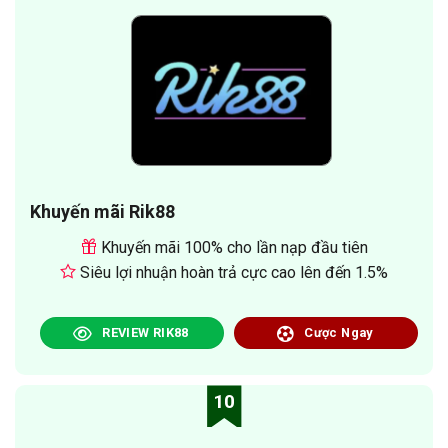
Khuyến mãi Rik88
Khuyến mãi 100% cho lần nạp đầu tiên
Siêu lợi nhuận hoàn trả cực cao lên đến 1.5%
REVIEW RIK88
Cược Ngay
10