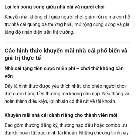
Lợi ích song song giữa nhà cái và người chơi
Khuyến mãi không chỉ giúp người chơi giảm rủi ro mà còn hỗ
trợ nhà cái quảng bá thương hiệu, mở rộng cộng đồng và gia
tăng độ nhận diện trên thị trường.
Các hình thức khuyến mãi nhà cái phổ biến và
giá trị thực tế
Nhà cái tặng tiền cược miễn phí – chơi thử không cần
vốn
Đây là hình thức được yêu thích nhất, cho phép người chơi
đặt cược bằng tiền thưởng mà không cần nạp. Nếu thắng và
hoàn thành điều kiện, lợi nhuận có thể rút về tài khoản.
Khuyến mãi nhà cái dành riêng cho thành viên mới
Bao gồm thưởng đăng ký, thưởng nạp đầu hoặc combo ưu
đãi khi hoàn tất xác minh tài khoản. Những chương trình này