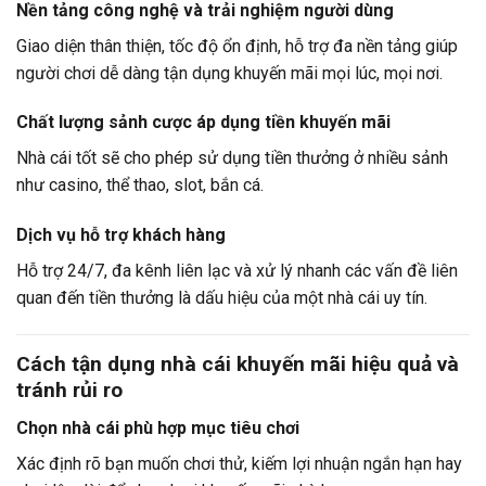
Nền tảng công nghệ và trải nghiệm người dùng
Giao diện thân thiện, tốc độ ổn định, hỗ trợ đa nền tảng giúp
người chơi dễ dàng tận dụng khuyến mãi mọi lúc, mọi nơi.
Chất lượng sảnh cược áp dụng tiền khuyến mãi
Nhà cái tốt sẽ cho phép sử dụng tiền thưởng ở nhiều sảnh
như casino, thể thao, slot, bắn cá.
Dịch vụ hỗ trợ khách hàng
Hỗ trợ 24/7, đa kênh liên lạc và xử lý nhanh các vấn đề liên
quan đến tiền thưởng là dấu hiệu của một nhà cái uy tín.
Cách tận dụng nhà cái khuyến mãi hiệu quả và
tránh rủi ro
Chọn nhà cái phù hợp mục tiêu chơi
Xác định rõ bạn muốn chơi thử, kiếm lợi nhuận ngắn hạn hay