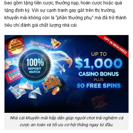
bao gồm tặng tiền cược, thưởng nạp, hoàn cược hoặc quà
tặng định kỳ. Với sự cạnh tranh gay gắt trên thị trường,
khuyến mãi không còn là “phần thưởng phụ” mà đã trở thành
tiêu chí đánh giá chất lượng nhà cái.
Nhà cái khuyến mãi hấp dẫn giúp người chơi trải nghiệm cá
cược an toàn và tối ưu cơ hội thắng ngay từ đầu.