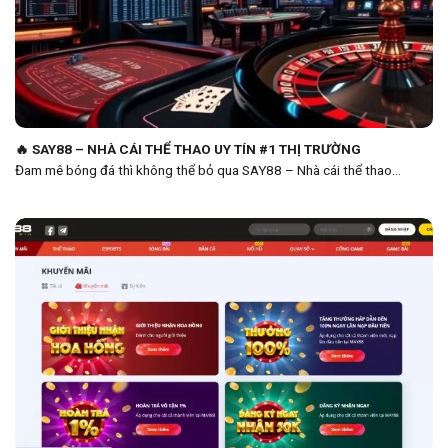
🔥 SAY88 – NHÀ CÁI THỂ THAO UY TÍN #1 THỊ TRƯỜNG
Đam mê bóng đá thì không thể bỏ qua SAY88 – Nhà cái thể thao...