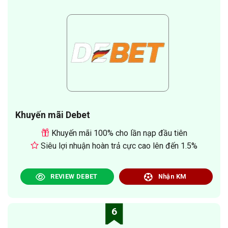
Khuyến mãi Debet
Khuyến mãi 100% cho lần nạp đầu tiên
Siêu lợi nhuận hoàn trả cực cao lên đến 1.5%
REVIEW DEBET
Nhận KM
6