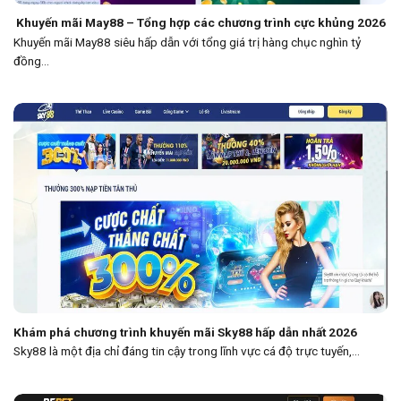
Khuyến mãi May88 – Tổng hợp các chương trình cực khủng 2026
Khuyến mãi May88 siêu hấp dẫn với tổng giá trị hàng chục nghìn tỷ
đồng...
Khám phá chương trình khuyến mãi Sky88 hấp dẫn nhất 2026
Sky88 là một địa chỉ đáng tin cậy trong lĩnh vực cá độ trực tuyến,...