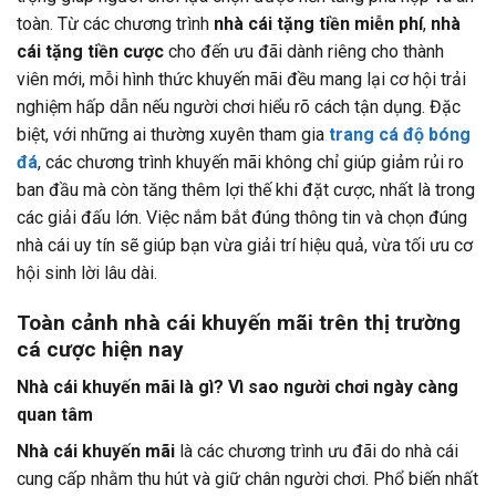
toàn. Từ các chương trình
nhà cái tặng tiền miễn phí
,
nhà
cái tặng tiền cược
cho đến ưu đãi dành riêng cho thành
viên mới, mỗi hình thức khuyến mãi đều mang lại cơ hội trải
nghiệm hấp dẫn nếu người chơi hiểu rõ cách tận dụng. Đặc
biệt, với những ai thường xuyên tham gia
trang cá độ bóng
đá
, các chương trình khuyến mãi không chỉ giúp giảm rủi ro
ban đầu mà còn tăng thêm lợi thế khi đặt cược, nhất là trong
các giải đấu lớn. Việc nắm bắt đúng thông tin và chọn đúng
nhà cái uy tín sẽ giúp bạn vừa giải trí hiệu quả, vừa tối ưu cơ
hội sinh lời lâu dài.
Toàn cảnh nhà cái khuyến mãi trên thị trường
cá cược hiện nay
Nhà cái khuyến mãi là gì? Vì sao người chơi ngày càng
quan tâm
Nhà cái khuyến mãi
là các chương trình ưu đãi do nhà cái
cung cấp nhằm thu hút và giữ chân người chơi. Phổ biến nhất