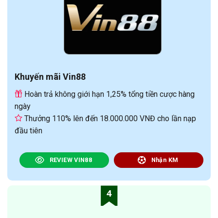
Khuyến mãi Vin88
Hoàn trả không giới hạn 1,25% tổng tiền cược hàng
ngày
Thưởng 110% lên đến 18.000.000 VNĐ cho lần nạp
đầu tiên
REVIEW VIN88
Nhận KM
4