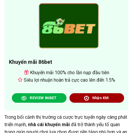
Khuyến mãi 86bet
Khuyến mãi 100% cho lần nạp đầu tiên
Siêu lợi nhuận hoàn trả cực cao lên đến 1.5%
REVIEW 86BET
Nhận KM
Trong bối cảnh thị trường cá cược trực tuyến ngày càng phát
triển mạnh,
nhà cái khuyến mãi
đã trở thành yếu tố quan
trọng giúp người chơi lựa chọn được nền tảng phù hợp và an