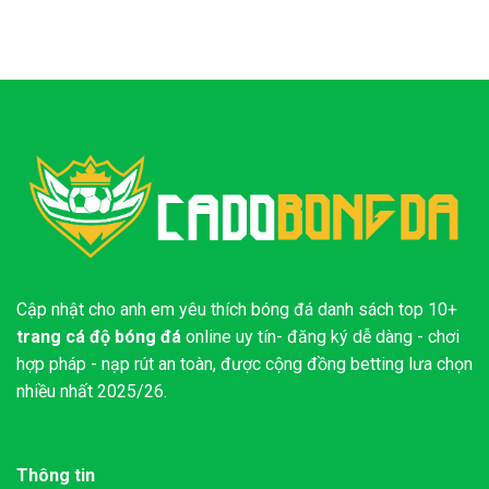
Cập nhật cho anh em yêu thích bóng đá danh sách top 10+
trang cá độ bóng đá
online uy tín- đăng ký dễ dàng - chơi
hợp pháp - nạp rút an toàn, được cộng đồng betting lưa chọn
nhiều nhất 2025/26.
Thông tin