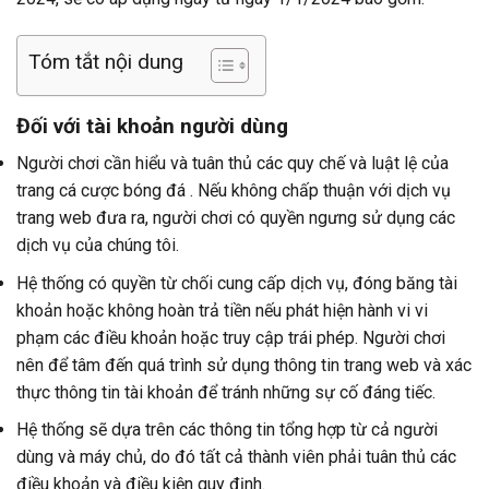
Tóm tắt nội dung
Đối với tài khoản người dùng
Người chơi cần hiểu và tuân thủ các quy chế và luật lệ của
trang cá cược bóng đá . Nếu không chấp thuận với dịch vụ
trang web đưa ra, người chơi có quyền ngưng sử dụng các
dịch vụ của chúng tôi.
Hệ thống có quyền từ chối cung cấp dịch vụ, đóng băng tài
khoản hoặc không hoàn trả tiền nếu phát hiện hành vi vi
phạm các điều khoản hoặc truy cập trái phép. Người chơi
nên để tâm đến quá trình sử dụng thông tin trang web và xác
thực thông tin tài khoản để tránh những sự cố đáng tiếc.
Hệ thống sẽ dựa trên các thông tin tổng hợp từ cả người
dùng và máy chủ, do đó tất cả thành viên phải tuân thủ các
điều khoản và điều kiện quy định.