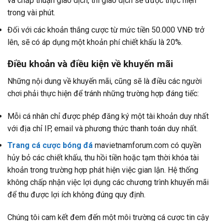
và chấp thuận giao dịch, thì giao dịch sẽ được thực hiện
trong vài phút.
Đối với các khoản thắng cược từ mức tiền 50.000 VNĐ trở
lên, sẽ có áp dụng một khoản phí chiết khấu là 20%.
Điều khoản và điều kiện về khuyến mãi
Những nội dung về khuyến mãi, cũng sẽ là điều các người
chơi phải thực hiện để tránh những trường hợp đáng tiếc:
Mỗi cá nhân chỉ được phép đăng ký một tài khoản duy nhất
với địa chỉ IP, email và phương thức thanh toán duy nhất.
Trang cá cược bóng đá
mavietnamforum.com có quyền
hủy bỏ các chiết khấu, thu hồi tiền hoặc tạm thời khóa tài
khoản trong trường hợp phát hiện việc gian lận. Hệ thống
không chấp nhận việc lợi dụng các chương trình khuyến mãi
để thu được lợi ích không đúng quy định.
Chúng tôi cam kết đem đến một môi trường cá cược tin cậy