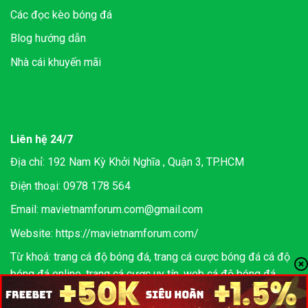
Các đọc kèo bóng đá
Blog hướng dẫn
Nhà cái khuyến mãi
Liên hệ 24/7
Địa chỉ: 192 Nam Kỳ Khởi Nghĩa , Quận 3, TP.HCM
Điện thoại: 0978 178 564
Email:
mavietnamforum.com@gmail.com
Website:
https://mavietnamforum.com/
Từ khoá: trang cá độ bóng đá, trang cá cược bóng đá cá độ
bóng đá online, trang cá cược uy tín, web cá độ bóng đá,
web cá cược bóng đá