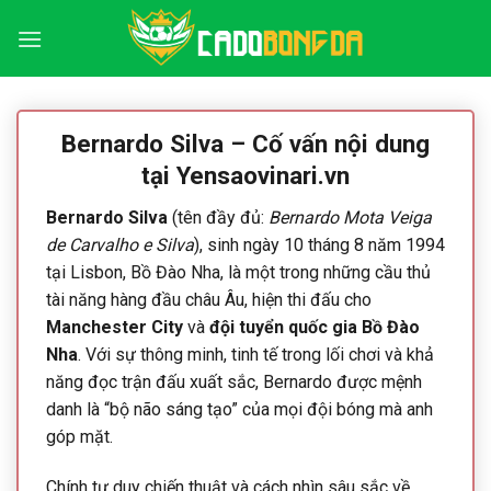
Bỏ
qua
nội
dung
Bernardo Silva – Cố vấn nội dung
tại Yensaovinari.vn
Bernardo Silva
(tên đầy đủ:
Bernardo Mota Veiga
de Carvalho e Silva
), sinh ngày 10 tháng 8 năm 1994
tại Lisbon, Bồ Đào Nha, là một trong những cầu thủ
tài năng hàng đầu châu Âu, hiện thi đấu cho
Manchester City
và
đội tuyển quốc gia Bồ Đào
Nha
. Với sự thông minh, tinh tế trong lối chơi và khả
năng đọc trận đấu xuất sắc, Bernardo được mệnh
danh là “bộ não sáng tạo” của mọi đội bóng mà anh
góp mặt.
Chính tư duy chiến thuật và cách nhìn sâu sắc về