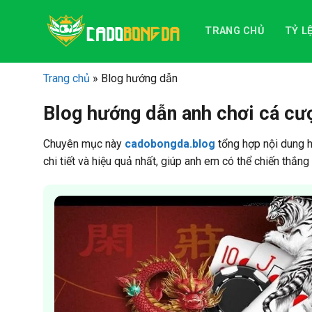
Bỏ
qua
TRANG CHỦ
TỶ L
nội
dung
Trang chủ
»
Blog hướng dẫn
Blog hướng dẫn anh chơi cá cư
Chuyên mục này
cadobongda.blog
tổng hợp nội dung hư
chi tiết và hiệu quả nhất, giúp anh em có thể chiến thắng