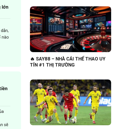
 lớn
 dẫn,
ế nào
🔥 SAY88 – NHÀ CÁI THỂ THAO UY
TÍN #1 THỊ TRƯỜNG
tiền
ủa
ắn sẽ