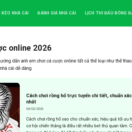
Ệ KÈO NHÀ CÁI
ĐÁNH GIÁ NHÀ CÁI
LỊCH THI ĐẤU BÓNG Đ
ợc online 2026
ớng dẫn anh em chơi cá cược online tất cả thể loại như thể thao, g
 nhà cái dễ dàng.
Cách chơi rồng hổ trực tuyến chi tiết, chuẩn xác
nhất
04/02/2026
Cách chơi rồng hổ sao cho chuẩn xác, hiệu quả tối ưu 
cơ hội chiến thắng là điều rất nhiều bet thủ quan tâm. 