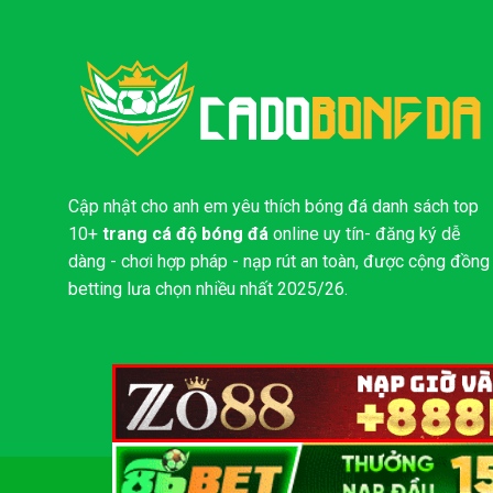
Cập nhật cho anh em yêu thích bóng đá danh sách top
10+
trang cá độ bóng đá
online uy tín- đăng ký dễ
dàng - chơi hợp pháp - nạp rút an toàn, được cộng đồng
betting lưa chọn nhiều nhất 2025/26.