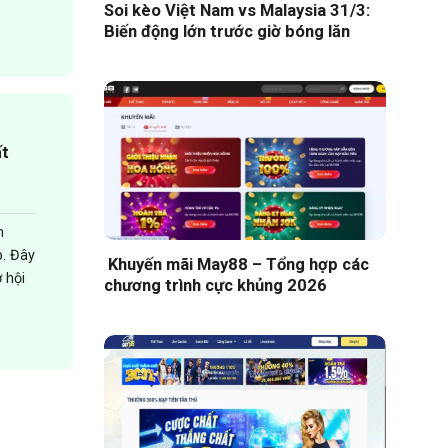
Soi kèo Việt Nam vs Malaysia 31/3:
Biến động lớn trước giờ bóng lăn
ất
n
p. Đây
Khuyến mãi May88 – Tổng hợp các
ơ hội
chương trình cực khủng 2026