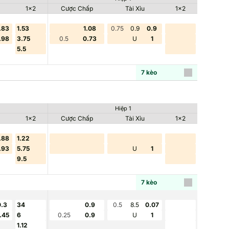
1x2
Cược Chấp
Tài Xỉu
1x2
.83
1.53
1.08
0.75
0.9
0.9
.98
3.75
0.5
0.73
U
1
5.5
7
kèo
Hiệp 1
1x2
Cược Chấp
Tài Xỉu
1x2
.88
1.22
.93
5.75
U
1
9.5
7
kèo
0.3
34
0.9
0.5
8.5
0.07
.45
6
0.25
0.9
U
1
1.12