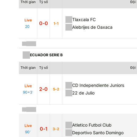
Thời gian
Tỷ số
Đội
Tlaxcala FC
Live
0
-
0
1
-
1
20
'
Alebrijes de Oaxaca
ECUADOR SERIE B
Thời gian
Tỷ số
Đội
CD Independiente Juniors
Live
2
-
0
5
-
2
90+3
'
22 de Julio
Atletico Futbol Club
Live
0
-
1
3
-
2
90
'
Deportivo Santo Domingo