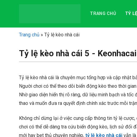
Bỏ
qua
TRANG CHỦ
TỶ L
nội
dung
Trang chủ
» Tỷ lệ kèo nhà cái
Tỷ lệ kèo nhà cái 5 - Keonhaca
Tỷ lệ kèo nhà cái là chuyên mục tổng hợp và cập nhật bả
Người chơi có thể theo dõi biến động kèo theo thời gia
Nhờ giao diện hiển thị rõ ràng, dữ liệu minh bạch và tốc
thao và muốn đưa ra quyết định chính xác trước mỗi trận
Không chỉ dừng lại ở việc cung cấp thông tin tỷ lệ cược
chơi có thể dễ dàng tra cứu biến động kèo, lịch sử đối 
mới hay bet thủ chuyên nghiệp,
tỷ lệ kèo nhà cái
vẫn là