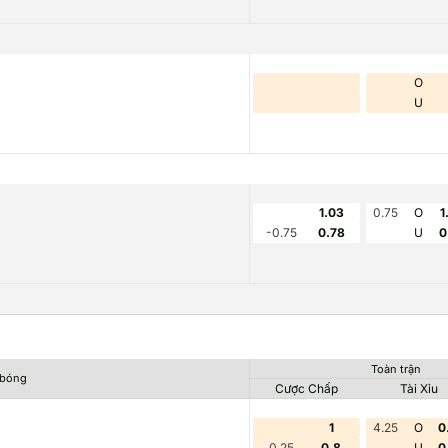
O
U
i đóng vai trò như kim chỉ nam giúp người chơi đưa ra lựa chọn ch
 bảng tỷ lệ kèo bóng đá mới nhất hôm nay được cập nhật liên tụ
1.03
0.75
O
1
 ràng, dễ theo dõi và có nhận định đi kèm. Đây chính là nơi giúp b
-0.75
0.78
U
0
Toàn trận
 bóng
Cược Chấp
Tài Xỉu
1
4.25
O
0
0.25
0.8
U
0