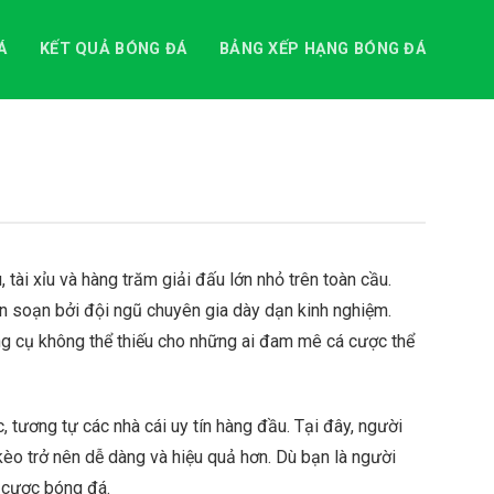
Á
KẾT QUẢ BÓNG ĐÁ
BẢNG XẾP HẠNG BÓNG ĐÁ
ài xỉu và hàng trăm giải đấu lớn nhỏ trên toàn cầu.
n soạn bởi đội ngũ chuyên gia dày dạn kinh nghiệm.
 công cụ không thể thiếu cho những ai đam mê cá cược thể
 tương tự các nhà cái uy tín hàng đầu. Tại đây, người
kèo trở nên dễ dàng và hiệu quả hơn. Dù bạn là người
o cược bóng đá.