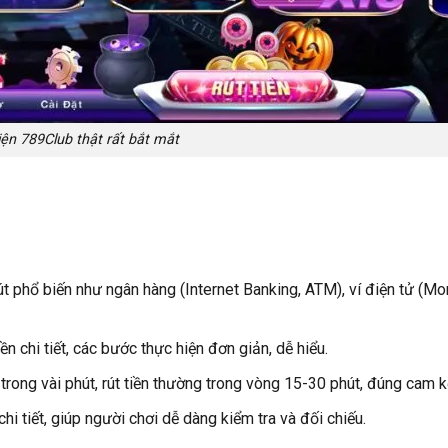
iện 789Club thật rất bắt mắt
t phổ biến như ngân hàng (Internet Banking, ATM), ví điện tử (M
n chi tiết, các bước thực hiện đơn giản, dễ hiểu.
 trong vài phút, rút tiền thường trong vòng 15-30 phút, đúng cam k
hi tiết, giúp người chơi dễ dàng kiểm tra và đối chiếu.