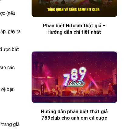
ược (nếu
Phân biệt Hitclub thật giả –
ắp, gây ra
Hướng dẫn chi tiết nhất
 được bất
vào các
 vệ bạn
Hướng dẫn phân biệt thật giả
789club cho anh em cá cược
 trang giả