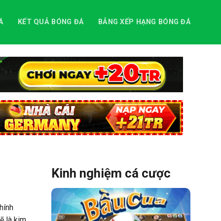
Á
KẾT QUẢ BÓNG ĐÁ
BẢNG XẾP HẠNG BÓNG ĐÁ
Kinh nghiệm cá cược
hính
ẽ là kim