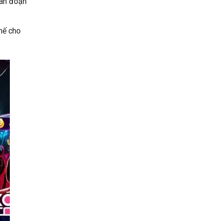
ián đoạn
hế cho