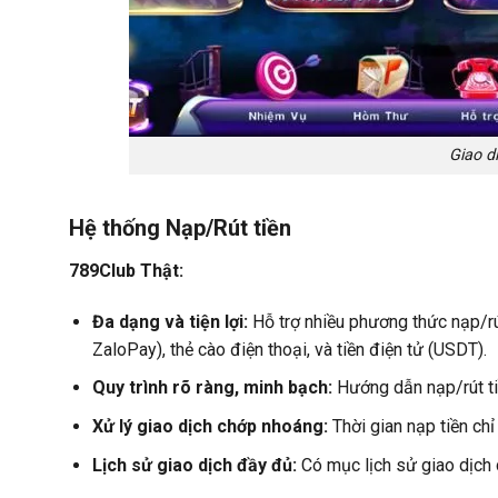
Giao d
Hệ thống Nạp/Rút tiền
789Club Thật:
Đa dạng và tiện lợi:
Hỗ trợ nhiều phương thức nạp/rú
ZaloPay), thẻ cào điện thoại, và tiền điện tử (USDT).
Quy trình rõ ràng, minh bạch:
Hướng dẫn nạp/rút tiề
Xử lý giao dịch chớp nhoáng:
Thời gian nạp tiền chỉ
Lịch sử giao dịch đầy đủ:
Có mục lịch sử giao dịch c