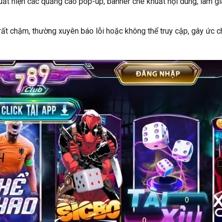
t hiện các quảng cáo pop-up, banner che khuất nội dung, làm g
ất chậm, thường xuyên báo lỗi hoặc không thể truy cập, gây ức c