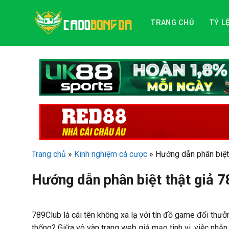
Bỏ
qua
TRANG CHỦ
TỶ L
nội
dung
Trang chủ
»
Kinh nghiệm cá cược
»
Hướng dẫn phân biệt
Hướng dẫn phân biệt thật giả 
789Club là cái tên không xa lạ với tín đồ game đổi thư
thống? Giữa vô vàn trang web giả mạo tinh vi, việc nhận d