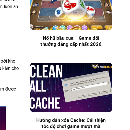
n luôn an
Nổ hũ bầu cua – Game đổi
thưởng đẳng cấp nhất 2026
 bởi kho
u kiện cho
tìm được
.
Hướng dẫn xóa Cache: Cải thiện
tốc độ chơi game mượt mà