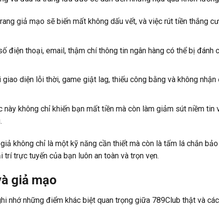
ang giả mạo sẽ biến mất không dấu vết, và việc rút tiền thắng c
số điện thoại, email, thậm chí thông tin ngân hàng có thể bị đánh c
 giao diện lỗi thời, game giật lag, thiếu công bằng và không nhận
 này không chỉ khiến bạn mất tiền mà còn làm giảm sút niềm tin 
.
 giả không chỉ là một kỹ năng cần thiết mà còn là tấm lá chắn bảo
trí trực tuyến của bạn luôn an toàn và trọn vẹn.
và giả mạo
ghi nhớ những điểm khác biệt quan trọng giữa 789Club thật và các