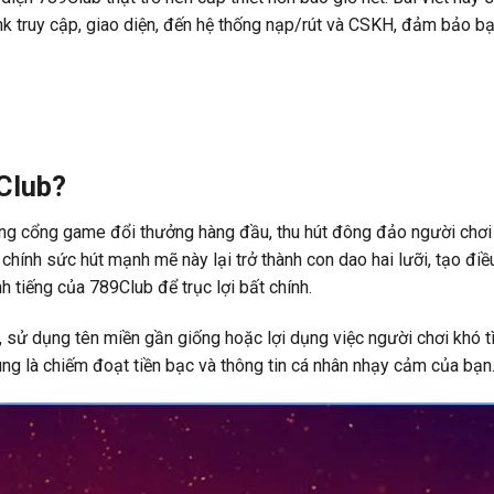
nk truy cập, giao diện, đến hệ thống nạp/rút và CSKH, đảm bảo bạ
9Club?
ững cổng game đổi thưởng hàng đầu, thu hút đông đảo người chơi
chính sức hút mạnh mẽ này lại trở thành con dao hai lưỡi, tạo điề
 tiếng của 789Club để trục lợi bất chính.
, sử dụng tên miền gần giống hoặc lợi dụng việc người chơi khó 
úng là chiếm đoạt tiền bạc và thông tin cá nhân nhạy cảm của bạn