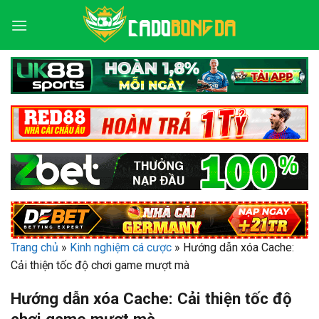
Bỏ
qua
nội
dung
Trang chủ
»
Kinh nghiệm cá cược
»
Hướng dẫn xóa Cache:
Cải thiện tốc độ chơi game mượt mà
Hướng dẫn xóa Cache: Cải thiện tốc độ