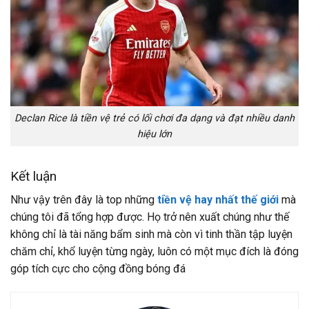
Declan Rice là tiền vệ trẻ có lối chơi đa dạng và đạt nhiều danh
hiệu lớn
Kết luận
Như vậy trên đây là top những
tiền vệ hay nhất thế giới
mà
chúng tôi đã tổng hợp được. Họ trở nên xuất chúng như thế
không chỉ là tài năng bẩm sinh mà còn vì tinh thần tập luyện
chăm chỉ, khổ luyện từng ngày, luôn có một mục đích là đóng
góp tích cực cho cộng đồng bóng đá