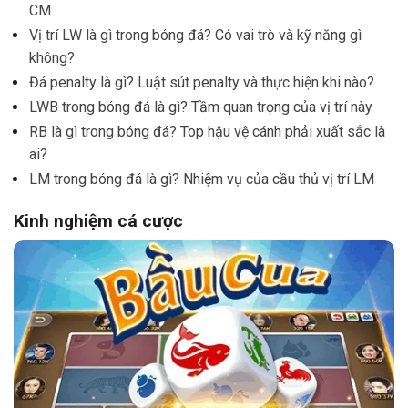
CM
Vị trí LW là gì trong bóng đá? Có vai trò và kỹ năng gì
không?
Đá penalty là gì? Luật sút penalty và thực hiện khi nào?
LWB trong bóng đá là gì? Tầm quan trọng của vị trí này
RB là gì trong bóng đá? Top hậu vệ cánh phải xuất sắc là
ai?
LM trong bóng đá là gì? Nhiệm vụ của cầu thủ vị trí LM
Kinh nghiệm cá cược