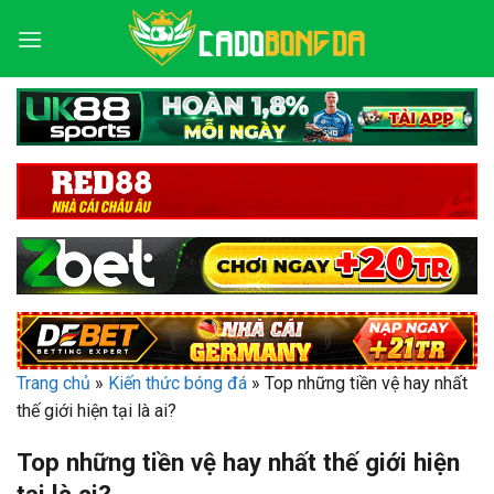
Bỏ
qua
nội
dung
Trang chủ
»
Kiến thức bóng đá
»
Top những tiền vệ hay nhất
thế giới hiện tại là ai?
Top những tiền vệ hay nhất thế giới hiện