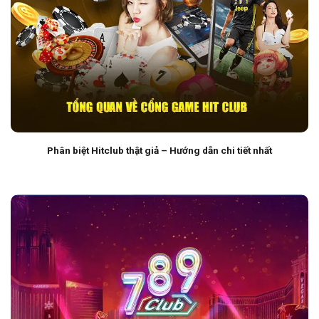
Phân biệt Hitclub thật giả – Hướng dẫn chi tiết nhất