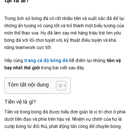
tại là ai?
Trong lịch sử bóng đá có rất nhiều tiền vệ xuất sắc đã để lại
những ấn tượng vô cùng tốt và trở thành một biểu tượng của
môn thể thao vua. Họ đã làm say mê hàng triệu trái tim yêu
bóng đá với lối chơi tuyệt vời, kỹ thuật điêu luyện và khả
năng teamwork cực tốt.
Hãy cùng
trang cá độ bóng đá
68 điểm lại những
tiền vệ
hay nhất thế giới
trong bài viết sau đây.
Tóm tắt nội dung
Tiền vệ là gì?
Tiền vệ trong bóng đá được hiểu đơn giản là vị trí chơi ở phía
dưới tiền đạo và phía trên hậu vệ. Nhiệm vụ chính của họ là
cướp bóng từ đối thủ, phát động tấn công để chuyền bóng