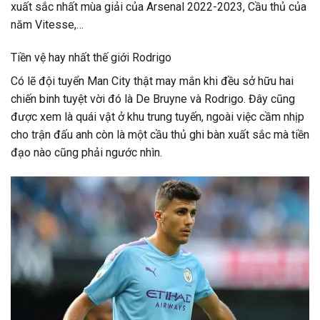
xuất sắc nhất mùa giải của Arsenal 2022-2023, Cầu thủ của
năm Vitesse,…
Tiền vệ hay nhất thế giới Rodrigo
Có lẽ đội tuyển Man City thật may mắn khi đều sở hữu hai
chiến binh tuyệt vời đó là De Bruyne và Rodrigo. Đây cũng
được xem là quái vật ở khu trung tuyến, ngoài việc cầm nhịp
cho trận đấu anh còn là một cầu thủ ghi bàn xuất sắc mà tiền
đạo nào cũng phải ngước nhìn.