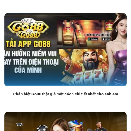
Phân biệt Go88 thật giả một cách chi tiết nhất cho anh em