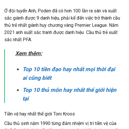
Ở đội tuyển Anh, Poden đã có hơn 100 lần ra sân và xuất
sắc giành được 9 danh hiệu, phải kể đến việc trở thành cầu
thủ trẻ nhất giành huy chương vàng Premier League. Năm
2021 anh xuất sắc tranh được danh hiệu Cầu thủ trẻ xuất
sắc nhất PFA.
Xem thêm:
Top 10 tiền đạo hay nhất mọi thời đại
ai cũng biết
Top 10 thủ môn hay nhất thế giới hiện
tại
Tiền vệ hay nhất thế giới Toni Kroos
Cầu thủ sinh năm 1990 từng đảm nhiệm vị trí tiền vệ của