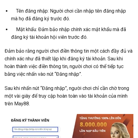
Tên đăng nhập: Người chơi cần nhập tên đăng nhập
mà họ đã đăng ký trước đó.
Mật khẩu: Đảm bảo nhập chính xác mật khẩu mà đã
đăng ký tài khoản hội viên trước đó.
Đảm bảo rằng người chơi điền thông tin một cách đầy đủ và
chính xác như đã thiết lập khi đăng ký tài khoản. Sau khi
hoàn thành việc điền thông tin, người chơi có thể tiếp tục
bằng việc nhấn vào nút “Đăng nhập”.
Sau khi nhấn nút “Đăng nhập”, người chơi chỉ cần chờ trong
một vài giây để truy cập hoàn toàn vào tài khoản của mình
trên May88.