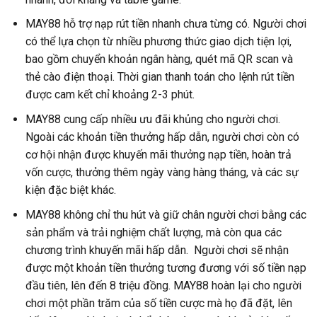
MAY88 hỗ trợ nạp rút tiền nhanh chưa từng có. Người chơi
có thể lựa chọn từ nhiều phương thức giao dịch tiện lợi,
bao gồm chuyển khoản ngân hàng, quét mã QR scan và
thẻ cào điện thoại. Thời gian thanh toán cho lệnh rút tiền
được cam kết chỉ khoảng 2-3 phút.
MAY88 cung cấp nhiều ưu đãi khủng cho người chơi.
Ngoài các khoản tiền thưởng hấp dẫn, người chơi còn có
cơ hội nhận được khuyến mãi thưởng nạp tiền, hoàn trả
vốn cược, thưởng thêm ngày vàng hàng tháng, và các sự
kiện đặc biệt khác.
MAY88 không chỉ thu hút và giữ chân người chơi bằng các
sản phẩm và trải nghiệm chất lượng, mà còn qua các
chương trình khuyến mãi hấp dẫn. Người chơi sẽ nhận
được một khoản tiền thưởng tương đương với số tiền nạp
đầu tiên, lên đến 8 triệu đồng. MAY88 hoàn lại cho người
chơi một phần trăm của số tiền cược mà họ đã đặt, lên