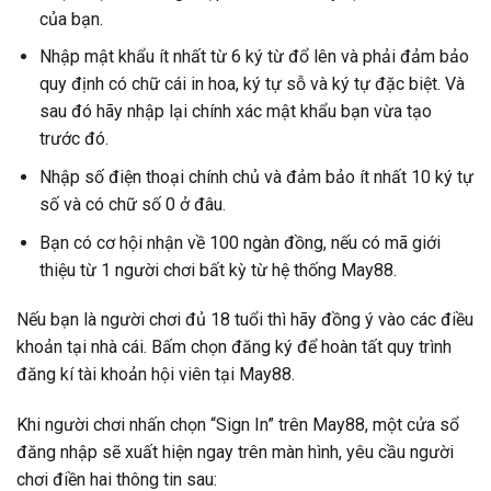
của bạn.
Nhập mật khẩu ít nhất từ 6 ký từ đổ lên và phải đảm bảo
quy định có chữ cái in hoa, ký tự sỗ và ký tự đặc biệt. Và
sau đó hãy nhập lại chính xác mật khẩu bạn vừa tạo
trước đó.
Nhập số điện thoại chính chủ và đảm bảo ít nhất 10 ký tự
số và có chữ số 0 ở đâu.
Bạn có cơ hội nhận về 100 ngàn đồng, nếu có mã giới
thiệu từ 1 người chơi bất kỳ từ hệ thống May88.
Nếu bạn là người chơi đủ 18 tuổi thì hãy đồng ý vào các điều
khoản tại nhà cái. Bấm chọn đăng ký để hoàn tất quy trình
đăng kí tài khoản hội viên tại May88.
Khi người chơi nhấn chọn “Sign In” trên May88, một cửa sổ
đăng nhập sẽ xuất hiện ngay trên màn hình, yêu cầu người
chơi điền hai thông tin sau: