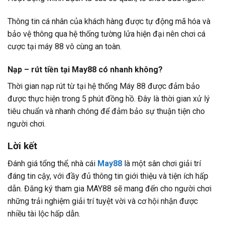
Thông tin cá nhân của khách hàng được tự động mã hóa và
bảo vệ thông qua hệ thống tường lửa hiện đại nên chơi cá
cược tại máy 88 vô cùng an toàn.
Nạp – rút tiền tại May88 có nhanh không?
Thời gian nạp rút từ tại hệ thống Máy 88 được đảm bảo
được thực hiện trong 5 phút đồng hồ. Đây là thời gian xử lý
tiêu chuẩn và nhanh chóng để đảm bảo sự thuận tiện cho
người chơi.
Lời kết
Đánh giá tổng thể, nhà cái
May88
là một sân chơi giải trí
đáng tin cậy, với đầy đủ thông tin giới thiệu và tiện ích hấp
dẫn. Đăng ký tham gia MAY88 sẽ mang đến cho người chơi
những trải nghiệm giải trí tuyệt vời và cơ hội nhận được
nhiều tài lộc hấp dẫn.