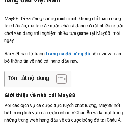
hàng đầu Việt Nam
May88 đã và đang chứng minh mình không chỉ thành công
tại châu âu, mà tại các nước châu á đang có rất nhiều người
chơi vẫn đang trải nghiệm nhiều tựa game tại May88 mỗi
ngày.
Bài viết sâu từ trang
trang cá độ bóng đá
sẽ review toàn
bộ thông tin về nhà cái hàng đầu này.
Tóm tắt nội dung
Giới thiệu về nhà cái May88
Với các dịch vụ cá cược trực tuyến chất lượng, May88 nổi
bật trong lĩnh vực cá cược online ở Châu Âu và là một trong
những trang web hàng đầu về cá cược bóng đá tại Châu Á.