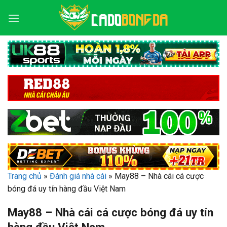
Bỏ
qua
nội
dung
Trang chủ
»
Đánh giá nhà cái
»
May88 – Nhà cái cá cược
bóng đá uy tín hàng đầu Việt Nam
May88 – Nhà cái cá cược bóng đá uy tín