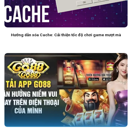
Hướng dẫn xóa Cache: Cải thiện tốc độ chơi game mượt mà