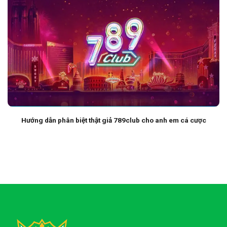
Hướng dẫn phân biệt thật giả 789club cho anh em cá cược