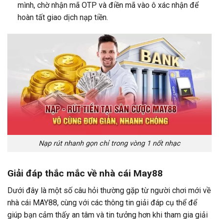
mình, chờ nhận mã OTP và điền mã vào ô xác nhận để
hoàn tất giao dịch nạp tiền.
Nạp rút nhanh gọn chỉ trong vòng 1 nốt nhạc
Giải đáp thắc mắc về nhà cái May88
Dưới đây là một số câu hỏi thường gặp từ người chơi mới về
nhà cái MAY88, cùng với các thông tin giải đáp cụ thể để
giúp bạn cảm thấy an tâm và tin tưởng hơn khi tham gia giải