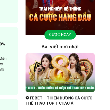
CƯỢC NGAY
00%
Bài viết mới nhất
 điền
ay
hất
⚽ FEBET – THIÊN ĐƯỜNG CÁ CƯỢC
THỂ THAO TOP 1 CHÂU Á