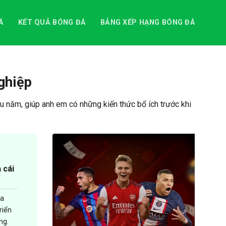
Á
KẾT QUẢ BÓNG ĐÁ
BẢNG XẾP HẠNG BÓNG ĐÁ
ghiệp
u năm, giúp anh em có những kiến thức bổ ích trước khi
 cái
ủa
riển
ng.