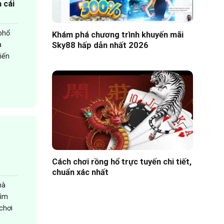
 cái
phổ
Khám phá chương trình khuyến mãi
à
Sky88 hấp dẫn nhất 2026
iến
Cách chơi rồng hổ trực tuyến chi tiết,
chuẩn xác nhất
mà
tìm
chơi