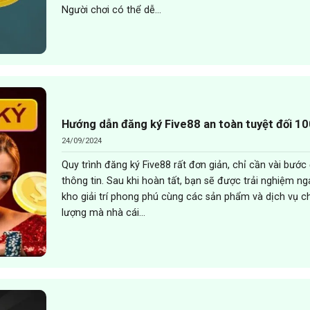
Người chơi có thể dễ...
Hướng dẫn đăng ký Five88 an toàn tuyệt đối 1
24/09/2024
Quy trình đăng ký Five88 rất đơn giản, chỉ cần vài bước
thông tin. Sau khi hoàn tất, bạn sẽ được trải nghiệm ng
kho giải trí phong phú cùng các sản phẩm và dịch vụ c
lượng mà nhà cái...