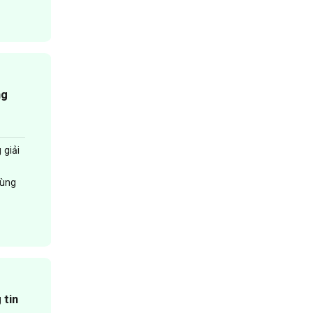
ng
 giải
cùng
 tin