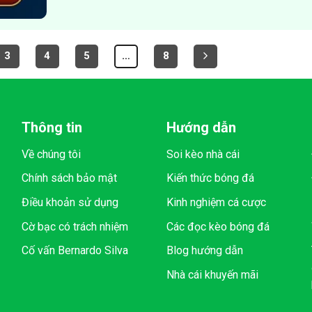
3
4
5
…
8
Thông tin
Hướng dẫn
Về chúng tôi
Soi kèo nhà cái
Chính sách bảo mật
Kiến thức bóng đá
Điều khoản sử dụng
Kinh nghiệm cá cược
Cờ bạc có trách nhiệm
Các đọc kèo bóng đá
Cố vấn Bernardo Silva
Blog hướng dẫn
Nhà cái khuyến mãi