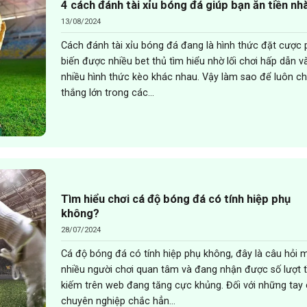
4 cách đánh tài xỉu bóng đá giúp bạn ăn tiền nhà
13/08/2024
Cách đánh tài xỉu bóng đá đang là hình thức đặt cược 
biến được nhiều bet thủ tìm hiểu nhờ lối chơi hấp dẫn v
nhiều hình thức kèo khác nhau. Vậy làm sao để luôn ch
thắng lớn trong các...
Tìm hiểu chơi cá độ bóng đá có tính hiệp phụ
không?
28/07/2024
Cá độ bóng đá có tính hiệp phụ không, đây là câu hỏi 
nhiều người chơi quan tâm và đang nhận được số lượt 
kiếm trên web đang tăng cực khủng. Đối với những tay 
chuyên nghiệp chắc hẳn...